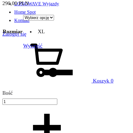
290,00
PLN
LONGWAVE Wyjazdy
Home Spot
Kontakt
Rozmiar
XL
Zaloguj się
Wyczyść
Koszyk
0
Ilość