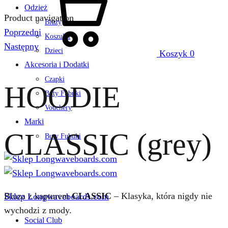
Odzież
Product navigation
Bluzy
Poprzedni
Koszulki
Następny
Dzieci
Koszyk
0
Akcesoria i Dodatki
Czapki
HOODIE
Buty Fubuki
Vouchery
Marki
CLASSIC (grey)
Buty Fubuki
Bluza z kapturem
CLASSIC
– Klasyka, która nigdy nie
Sklep Longwaveboards.com
wychodzi z mody.
Social Club