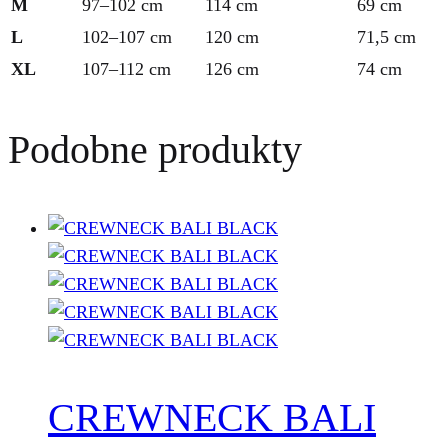
M
97–102 cm
114 cm
69 cm
L
102–107 cm
120 cm
71,5 cm
XL
107–112 cm
126 cm
74 cm
Podobne produkty
CREWNECK BALI