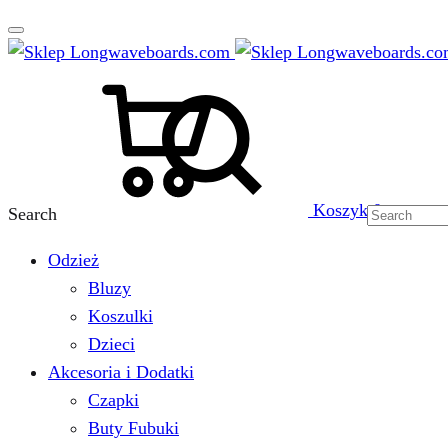
Koszyk
0
Search
Odzież
Bluzy
Koszulki
Dzieci
Akcesoria i Dodatki
Czapki
Buty Fubuki