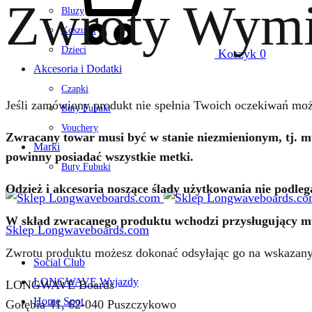
Zwroty Wym
Bluzy
Koszulki
Dzieci
Koszyk
0
Akcesoria i Dodatki
Czapki
Jeśli zamówiony produkt nie spełnia Twoich oczekiwań moż
Buty Fubuki
Vouchery
Zwracany towar musi być w stanie niezmienionym, tj. mus
Marki
powinny posiadać wszystkie metki.
Buty Fubuki
Odzież i akcesoria noszące ślady użytkowania nie podle
W skład zwracanego produktu wchodzi przysługujący mu g
Sklep Longwaveboards.com
Zwrotu produktu możesz dokonać odsyłając go na wskazany
Social Club
LONGWAVE Wyjazdy
LONGWAVE Boards
Home Spot
Gołębia 41, 62-040 Puszczykowo